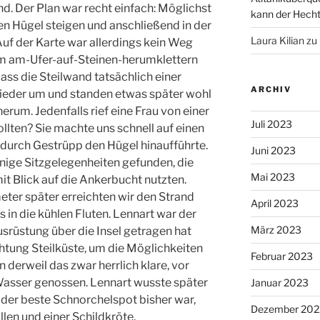
nd. Der Plan war recht einfach: Möglichst
kann der Hecht 
n Hügel steigen und anschließend in der
Laura Kilian
zu
uf der Karte war allerdings kein Weg
em am-Ufer-auf-Steinen-herumklettern
ass die Steilwand tatsächlich einer
ARCHIV
wieder um und standen etwas später wohl
herum. Jedenfalls rief eine Frau von einer
Juli 2023
llten? Sie machte uns schnell auf einen
durch Gestrüpp den Hügel hinaufführte.
Juni 2023
nige Sitzgelegenheiten gefunden, die
Mai 2023
t Blick auf die Ankerbucht nutzten.
ter später erreichten wir den Strand
April 2023
 in die kühlen Fluten. Lennart war der
März 2023
usrüstung über die Insel getragen hat
htung Steilküste, um die Möglichkeiten
Februar 2023
 derweil das zwar herrlich klare, vor
 Wasser genossen. Lennart wusste später
Januar 2023
v der beste Schnorchelspot bisher war,
Dezember 202
llen und einer Schildkröte.