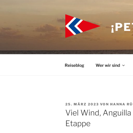
Zum
Inhalt
springen
¡PE
Reiseblog
Wer wir sind
VERÖFFENTLICHT
25. MÄRZ 2023
VON
HANNA RÜ
AM
Viel Wind, Anguill
Etappe