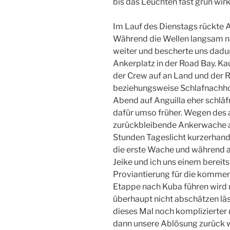
bis das Leuchten fast grün wirk
Im Lauf des Dienstags rückte A
Während die Wellen langsam n
weiter und bescherte uns dadu
Ankerplatz in der Road Bay. K
der Crew auf an Land und der 
beziehungsweise Schlafnachhol
Abend auf Anguilla eher schläf
dafür umso früher. Wegen des
zurückbleibende Ankerwache a
Stunden Tageslicht kurzerhand 
die erste Wache und während 
Jeike und ich uns einem bereit
Proviantierung für die kommen
Etappe nach Kuba führen wird 
überhaupt nicht abschätzen läs
dieses Mal noch komplizierter 
dann unsere Ablösung zurück wa