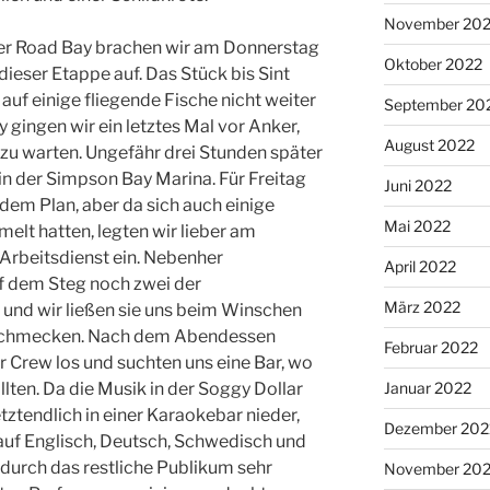
November 20
der Road Bay brachen wir am Donnerstag
Oktober 2022
dieser Etappe auf. Das Stück bis Sint
auf einige fliegende Fische nicht weiter
September 20
 gingen wir ein letztes Mal vor Anker,
August 2022
zu warten. Ungefähr drei Stunden später
 in der Simpson Bay Marina. Für Freitag
Juni 2022
 dem Plan, aber da sich auch einige
Mai 2022
lt hatten, legten wir lieber am
rbeitsdienst ein. Nebenher
April 2022
uf dem Steg noch zwei der
März 2022
und wir ließen sie uns beim Winschen
schmecken. Nach dem Abendessen
Februar 2022
r Crew los und suchten uns eine Bar, wo
lten. Da die Musik in der Soggy Dollar
Januar 2022
letztendlich in einer Karaokebar nieder,
Dezember 202
uf Englisch, Deutsch, Schwedisch und
durch das restliche Publikum sehr
November 202