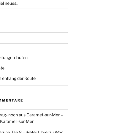
iel neues…
itungen laufen
hte
ln entlang der Route
MMENTARE
rag- noch aus Caramet-sur-Mer –
Karamell-sur-Mer
rung Tag 8 – ¡Peter Libre!
zu
Was