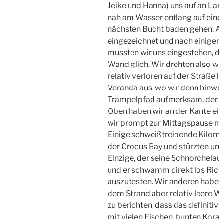
Jeike und Hanna) uns auf an La
nah am Wasser entlang auf eine
nächsten Bucht baden gehen. A
eingezeichnet und nach einig
mussten wir uns eingestehen, d
Wand glich. Wir drehten also 
relativ verloren auf der Straße 
Veranda aus, wo wir denn hinwo
Trampelpfad aufmerksam, der 
Oben haben wir an der Kante ei
wir prompt zur Mittagspause mi
Einige schweißtreibende Kilome
der Crocus Bay und stürzten uns
Einzige, der seine Schnorchela
und er schwamm direkt los Ric
auszutesten. Wir anderen haben
dem Strand aber relativ leere
zu berichten, dass das definiti
mit vielen Fischen, bunten Kora