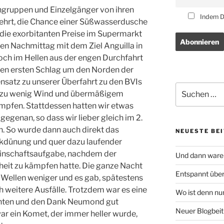
gruppen und Einzelgänger von ihren
Indem Du
hrt, die Chance einer Süßwasserdusche
die exorbitanten Preise im Supermarkt
gen Nachmittag mit dem Ziel Anguilla in
noch im Hellen aus der engen Durchfahrt
den ersten Schlag um den Norden der
ensatz zu unserer Überfahrt zu den BVIs
Suchen
it zu wenig Wind und übermäßigem
nach:
mpfen. Stattdessen hatten wir etwas
egenan, so dass wir lieber gleich im 2.
n. So wurde dann auch direkt das
NEUESTE BE
kdünung und quer dazu laufender
inschaftsaufgabe, nachdem der
Und dann waren
heit zu kämpfen hatte. Die ganze Nacht
Entspannt übe
Wellen weniger und es gab, spätestens
 weitere Ausfälle. Trotzdem war es eine
Wo ist denn nu
chten und den Dank Neumond gut
Neuer Blogbeit
war ein Komet, der immer heller wurde,