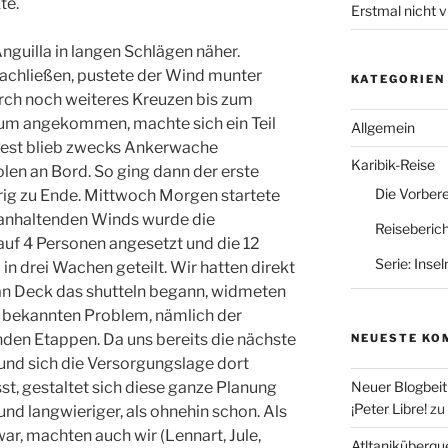
te.
Erstmal nicht v
nguilla in langen Schlägen näher.
achließen, pustete der Wind munter
KATEGORIEN
rch noch weiteres Kreuzen bis zum
aum angekommen, machte sich ein Teil
Allgemein
Rest blieb zwecks Ankerwache
Karibik-Reise
en an Bord. So ging dann der erste
Die Vorbere
rig zu Ende. Mittwoch Morgen startete
 anhaltenden Winds wurde die
Reiseberic
uf 4 Personen angesetzt und die 12
Serie: Inse
in drei Wachen geteilt. Wir hatten direkt
an Deck das shutteln begann, widmeten
s bekannten Problem, nämlich der
den Etappen. Da uns bereits die nächste
NEUESTE KO
und sich die Versorgungslage dort
st, gestaltet sich diese ganze Planung
Neuer Blogbeit
¡Peter Libre!
zu
und langwieriger, als ohnehin schon. Als
r, machten auch wir (Lennart, Jule,
Atltaniküberque