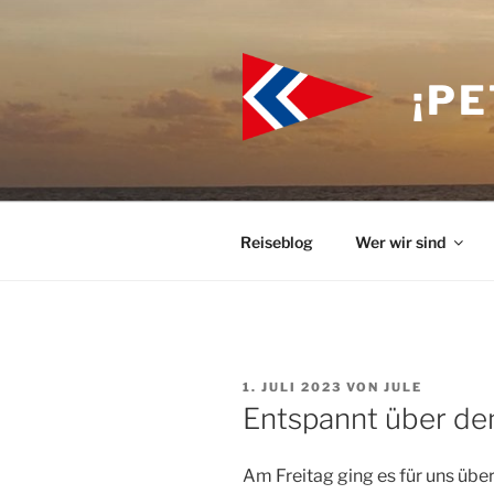
Zum
Inhalt
springen
¡PE
Reiseblog
Wer wir sind
VERÖFFENTLICHT
1. JULI 2023
VON
JULE
AM
Entspannt über d
Am Freitag ging es für uns übe