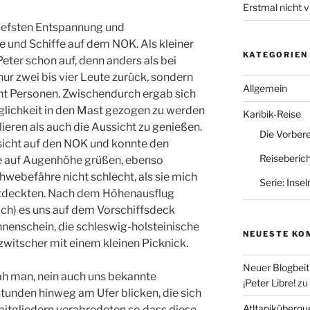
Erstmal nicht v
tiefsten Entspannung und
und Schiffe auf dem NOK. Als kleiner
KATEGORIEN
eter schon auf, denn anders als bei
ur zwei bis vier Leute zurück, sondern
Allgemein
ht Personen. Zwischendurch ergab sich
glichkeit in den Mast gezogen zu werden
Karibik-Reise
ieren als auch die Aussicht zu genießen.
Die Vorbere
ssicht auf den NOK und konnte den
Reiseberic
fe auf Augenhöhe grüßen, ebenso
webefähre nicht schlecht, als sie mich
Serie: Inse
ntdeckten. Nach dem Höhenausflug
ich) es uns auf dem Vorschiffsdeck
enschein, die schleswig-holsteinische
NEUESTE KO
itscher mit einem kleinen Picknick.
Neuer Blogbeit
ah man, nein auch uns bekannte
¡Peter Libre!
zu
Stunden hinweg am Ufer blicken, die sich
Atltaniküberque
itgliedern verabredeten so dass diese