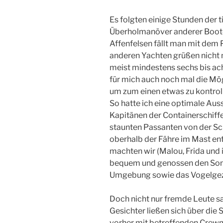
Es folgten einige Stunden der 
Überholmanöver anderer Boote 
Affenfelsen fällt man mit dem P
anderen Yachten grüßen nicht n
meist mindestens sechs bis ac
für mich auch noch mal die Mö
um zum einen etwas zu kontroll
So hatte ich eine optimale Au
Kapitänen der Containerschif
staunten Passanten von der Sch
oberhalb der Fähre im Mast e
machten wir (Malou, Frida und 
bequem und genossen den Sonn
Umgebung sowie das Vogelgezw
Doch nicht nur fremde Leute s
Gesichter ließen sich über die 
vorher mit betreffenden Crewm