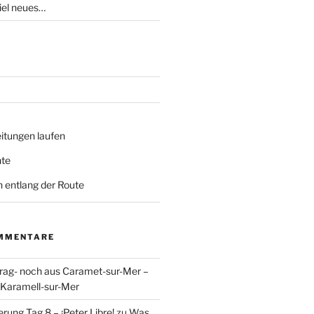
iel neues…
itungen laufen
hte
ln entlang der Route
MMENTARE
rag- noch aus Caramet-sur-Mer –
Karamell-sur-Mer
rung Tag 8 – ¡Peter Libre!
zu
Was