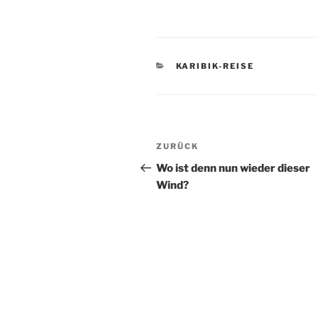
KATEGORIEN
KARIBIK-REISE
Beitragsnavigation
Vorheriger
ZURÜCK
Beitrag
Wo ist denn nun wieder dieser
Wind?