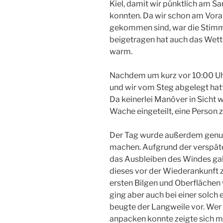
Kiel, damit wir pünktlich am 
konnten. Da wir schon am Vora
gekommen sind, war die Stimmu
beigetragen hat auch das Wett
warm.
Nachdem um kurz vor 10:00 U
und wir vom Steg abgelegt hatt
Da keinerlei Manöver in Sicht w
Wache eingeteilt, eine Person
Der Tag wurde außerdem genutz
machen. Aufgrund der verspät
das Ausbleiben des Windes gab
dieses vor der Wiederankunft z
ersten Bilgen und Oberflächen
ging aber auch bei einer solc
beugte der Langweile vor. Wer 
anpacken konnte zeigte sich m