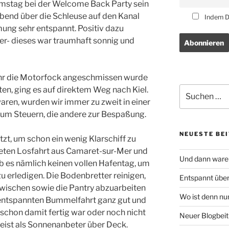
Samstag bei der Welcome Back Party sein
bend über die Schleuse auf den Kanal
Indem Du
ng sehr entspannt. Positiv dazu
er- dieses war traumhaft sonnig und
hr die Motorfock angeschmissen wurde
Suchen
en, ging es auf direktem Weg nach Kiel.
nach:
aren, wurden wir immer zu zweit in einer
 zum Steuern, die andere zur Bespaßung.
NEUESTE BE
t, um schon ein wenig Klarschiff zu
eten Losfahrt aus Camaret-sur-Mer und
Und dann waren
 es nämlich keinen vollen Hafentag, um
u erledigen. Die Bodenbretter reinigen,
Entspannt übe
 wischen sowie die Pantry abzuarbeiten
Wo ist denn nu
h entspannten Bummelfahrt ganz gut und
schon damit fertig war oder noch nicht
Neuer Blogbeit
eist als Sonnenanbeter über Deck.