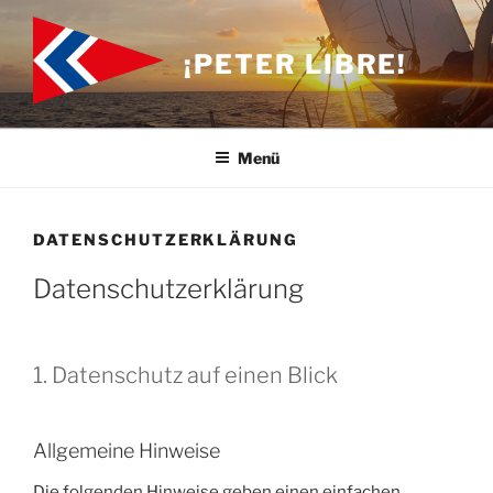
Zum
Inhalt
¡PETER LIBRE!
springen
Menü
DATENSCHUTZERKLÄRUNG
Datenschutz­erklärung
1. Datenschutz auf einen Blick
Allgemeine Hinweise
Die folgenden Hinweise geben einen einfachen